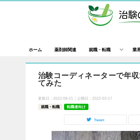
ホーム
薬剤師関連
就職・転職
業
治験コーディネーターで年収
てみた
更新日：
2022-09-21
公開日：
2022-03-17
就職・転職
転職者向け
Tweet