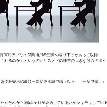
-i®不眠障害用アプリの保険適用希望書の取り下げがあって以降、
載されるのか」というのがサスメドの株主の大きな関心のポイ
ず製造販売承認事項一部変更承認申請（以下、「一変申請」）
ましたがそれから約5.5ヶ月が経過しているためヤキモキしてい