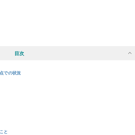
目次
時点での状況
たこと