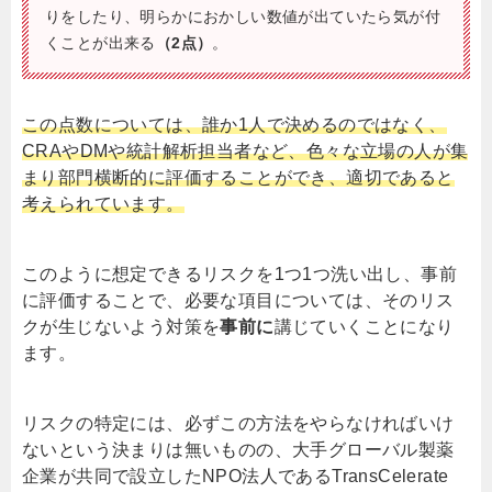
りをしたり、明らかにおかしい数値が出ていたら気が付
くことが出来る
（2点）
。
この点数については、誰か
1
人で決めるのではなく、
CRA
や
DM
や統計解析担当者など、色々な立場の人が集
まり部門横断的に評価することができ、適切であると
考えられています。
このように想定できるリスクを
1
つ
1
つ洗い出し、事前
に評価することで、必要な項目については、そのリス
クが生じないよう対策を
事前に
講じていくことになり
ます。
リスクの特定には、必ずこの方法をやらなければいけ
ないという決まりは無いものの、大手グローバル製薬
企業が共同で設立した
NPO
法人である
TransCelerate