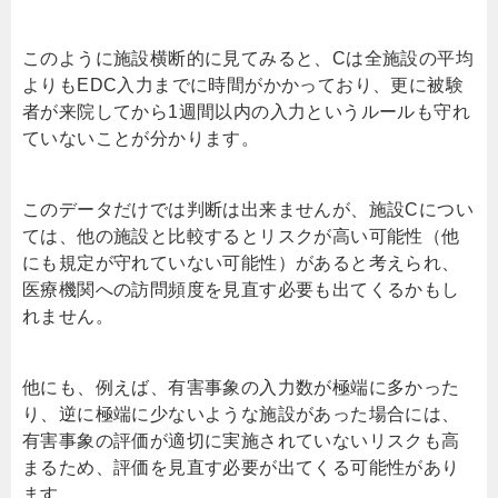
このように施設横断的に見てみると、
C
は全施設の平均
よりも
EDC
入力までに時間がかかっており、更に被験
者が来院してから
1
週間以内の入力というルールも守れ
ていないことが分かります。
このデータだけでは判断は出来ませんが、施設
C
につい
ては、他の施設と比較するとリスクが高い可能性（他
にも規定が守れていない可能性）があると考えられ、
医療機関への訪問頻度を見直す必要も出てくるかもし
れません。
他にも、例えば、有害事象の入力数が極端に多かった
り、逆に極端に少ないような施設があった場合には、
有害事象の評価が適切に実施されていないリスクも高
まるため、評価を見直す必要が出てくる可能性があり
ます。