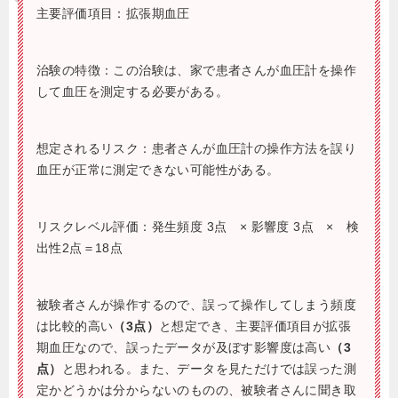
主要評価項目：拡張期血圧
治験の特徴：この治験は、家で患者さんが血圧計を操作
して血圧を測定する必要がある。
想定されるリスク：患者さんが血圧計の操作方法を誤り
血圧が正常に測定できない可能性がある。
リスクレベル評価：発生頻度
3
点 × 影響度
3
点 × 検
出性
2
点＝
18
点
被験者さんが操作するので、誤って操作してしまう頻度
は比較的高い
（3点）
と想定でき、主要評価項目が拡張
期血圧なので、誤ったデータが及ぼす影響度は高い
（3
点）
と思われる。また、データを見ただけでは誤った測
定かどうかは分からないのものの、被験者さんに聞き取