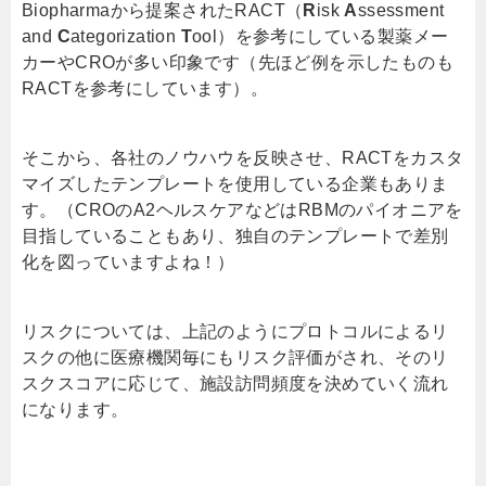
Biopharma
から提案された
RACT
（
R
isk
A
ssessment
and
C
ategorization
T
ool
）を参考にしている製薬メー
カーや
CRO
が多い印象です（先ほど例を示したものも
RACT
を参考にしています）。
そこから、各社のノウハウを反映させ、
RACT
をカスタ
マイズしたテンプレートを使用している企業もありま
す。（CROのA2ヘルスケアなどはRBMのパイオニアを
目指していることもあり、独自のテンプレートで差別
化を図っていますよね！）
リスクについては、上記のようにプロトコルによるリ
スクの他に医療機関毎にもリスク評価がされ、そのリ
スクスコアに応じて、施設訪問頻度を決めていく流れ
になります。