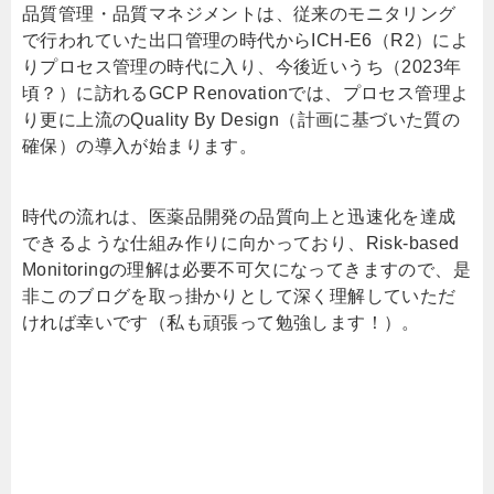
品質管理・品質マネジメントは、従来のモニタリング
で行われていた出口管理の時代から
ICH-E6
（
R2
）によ
りプロセス管理の時代に入り、今後近いうち（
2023
年
頃？）に訪れる
GCP Renovation
では、プロセス管理よ
り更に上流の
Quality By Design
（計画に基づいた質の
確保）の導入が始まります。
時代の流れは、医薬品開発の品質向上と迅速化を達成
できるような仕組み作りに向かっており、
Risk-based
Monitoring
の理解は必要不可欠になってきますので、是
非このブログを取っ掛かりとして深く理解していただ
ければ幸いです（私も頑張って勉強します！）。