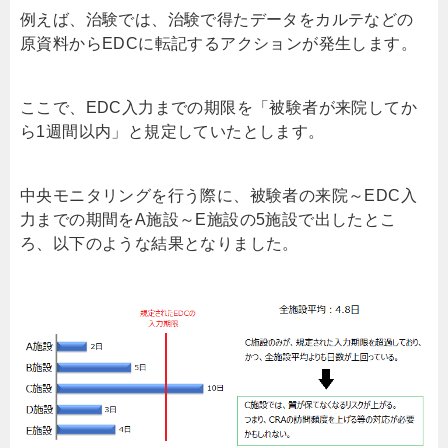
例えば、治験では、治験で得たデータをカルテなどの
原資料から
EDC
に転記するアクションが発生します。
ここで、
EDC
入力までの期限を「被験者が来院してか
ら
1
週間以内」と規定していたとします。
中央モニタリングを行う際に、被験者の来院～
EDC
入
力までの期間を
A
施設～
E
施設の
5
施設で出したとこ
ろ、以下のような結果となりました。