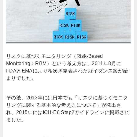
リスクに基づくモニタリング（
Risk-Based
Monitoring
：
RBM
）という考え方は、
2011
年
8
月に
FDA
と
EMA
により相次ぎ発表されたガイダンス案が始
まりでした。
その後、
2013
年には日本でも「リスクに基づくモニタ
リングに関する基本的な考え方について」が発出さ
れ、
2015
年には
ICH-E6 Step2
ガイドラインに掲載され
ました。