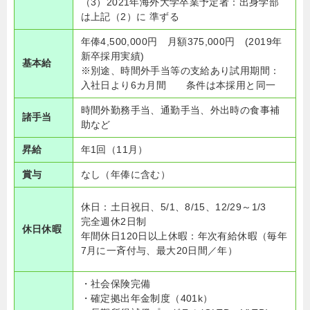
（3）2021年海外大学卒業予定者：出身学部
は上記（2）に 準ずる
年俸4,500,000円 月額375,000円 (2019年
新卒採用実績)
基本給
※別途、時間外手当等の支給あり試用期間：
入社日より6カ月間 条件は本採用と同一
時間外勤務手当、通勤手当、外出時の食事補
諸手当
助など
昇給
年1回（11月）
賞与
なし（年俸に含む）
休日：土日祝日、5/1、8/15、12/29～1/3
完全週休2日制
休日休暇
年間休日120日以上休暇：年次有給休暇（毎年
7月に一斉付与、最大20日間／年）
・社会保険完備
・確定拠出年金制度（401k）