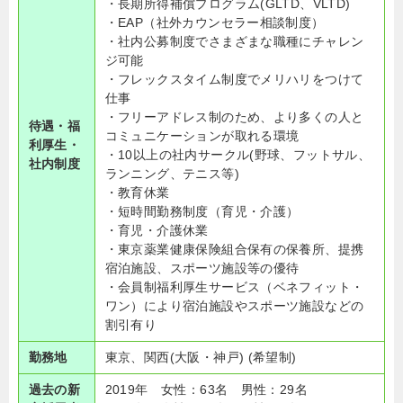
・長期所得補償プログラム(GLTD、VLTD)
・EAP（社外カウンセラー相談制度）
・社内公募制度でさまざまな職種にチャレン
ジ可能
・フレックスタイム制度でメリハリをつけて
仕事
・フリーアドレス制のため、より多くの人と
待遇・福
コミュニケーションが取れる環境
利厚生・
・10以上の社内サークル(野球、フットサル、
社内制度
ランニング、テニス等)
・教育休業
・短時間勤務制度（育児・介護）
・育児・介護休業
・東京薬業健康保険組合保有の保養所、提携
宿泊施設、スポーツ施設等の優待
・会員制福利厚生サービス（ベネフィット・
ワン）により宿泊施設やスポーツ施設などの
割引有り
勤務地
東京、関西(大阪・神戸) (希望制)
過去の新
2019年 女性：63名 男性：29名