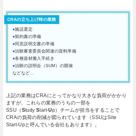
CRAの立ち上げ時の業務
●
施設選定
●
契約書の準備
●
同意説明文書の準備
●
治験審査委員会関連の資料準備
●
各種資材搬入手続き
●
治験の説明会（SUM）の開催
などなど…
上記の業務はCRAにとってかなり大きな負荷がかかり
ますが、これらの業務のうちの一部を
SSU（
S
tudy
S
tart-
U
p）チームが担当をすることで
CRAの負荷の削減が図られています（SSUはSite
Start-Upと呼んでいる会社もあります）。