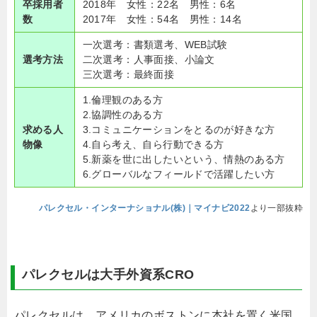
卒採用者
2018年 女性：22名 男性：6名
数
2017年 女性：54名 男性：14名
一次選考：書類選考、WEB試験
選考方法
二次選考：人事面接、小論文
三次選考：最終面接
1.倫理観のある方
2.協調性のある方
求める人
3.コミュニケーションをとるのが好きな方
物像
4.自ら考え、自ら行動できる方
5.新薬を世に出したいという、情熱のある方
6.グローバルなフィールドで活躍したい方
パレクセル・インターナショナル(株)｜マイナビ2022
より一部抜粋
パレクセルは大手外資系CRO
パレクセルは、アメリカのボストンに本社を置く米国