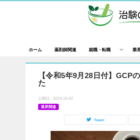
ホーム
薬剤師関連
就職・転職
業
【令和5年9月28日付】GC
た
公開日：
2023-10-02
業界関連
Tweet