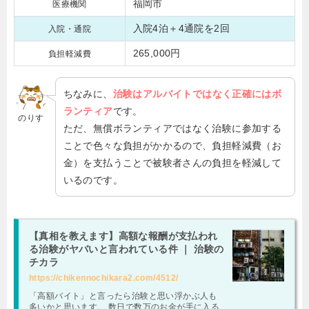
福岡市
医療機関
入院4泊＋4通院を2回
入院・通院
265,000円
負担軽減費
ちなみに、
治験はアルバイトではなく正確にはボ
ランティア
です。
のりす
ただ、無償ボランティアではなく治験に参加する
ことで色々な負担がかかるので、負担軽減費（お
金）を支払うことで被験者さんの負担を軽減して
いるのです。
【真相を教えます】高額な報酬が支払われ
る治験がヤバいと言われている件 ｜ 治験の
チカラ
https://chikennochikara2.com/4512/
「高額バイト」と言ったら治験と思い浮かぶ人も
多いかと思います。 数日で数万のお金が手に入る