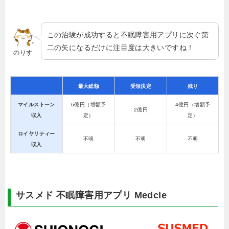
この治験が成功すると不眠障害用アプリに次ぐ第
二の矢になるだけに注目度は大きいですね！
のりす
最大総額
受領決定
残り
マイルストーン
6億円（増額予
4億円（増額予
2億円
収入
定）
定）
ロイヤリティー
不明
不明
不明
収入
サスメド 不眠障害用アプリ Medcle