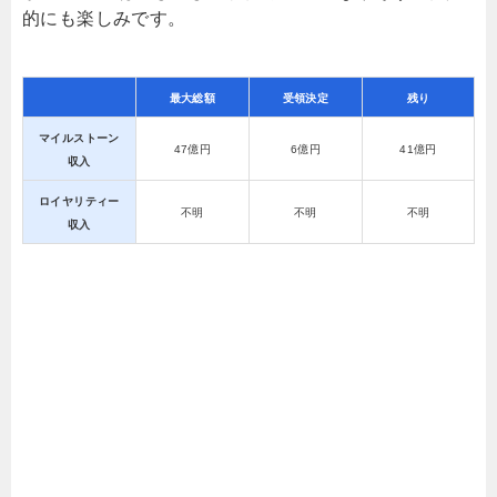
的にも楽しみです。
最大総額
受領決定
残り
マイルストーン
47億円
6億円
41億円
収入
ロイヤリティー
不明
不明
不明
収入