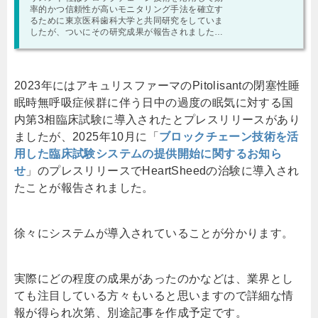
率的かつ信頼性が高いモニタリング手法を確立す
るために東京医科歯科大学と共同研究をしていま
したが、ついにその研究成果が報告されました。
今回は研究成果の解説とそれがどの程度治験業 …
2023年にはアキュリスファーマのPitolisantの閉塞性睡
眠時無呼吸症候群に伴う日中の過度の眠気に対する国
内第3相臨床試験に導入されたとプレスリリースがあり
ましたが、2025年10月に「
ブロックチェーン技術を活
用した臨床試験システムの提供開始に関するお知ら
せ
」のプレスリリースでHeartSheedの治験に導入され
たことが報告されました。
徐々にシステムが導入されていることが分かります。
実際にどの程度の成果があったのかなどは、業界とし
ても注目している方々もいると思いますので詳細な情
報が得られ次第、別途記事を作成予定です。