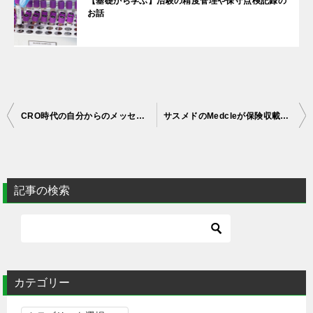
【基礎から学ぶ】治験の精度管理や保守点検記録の
お話
投
CRO時代の自分からのメッセージ～ここが変だよ依頼者さん②～
サスメドのMedcleが保険収載了承も株価は暴落！？状況や原因を整理してみた
稿
ナ
ビ
ゲ
記事の検索
ー
シ
ョ
ン
カテゴリー