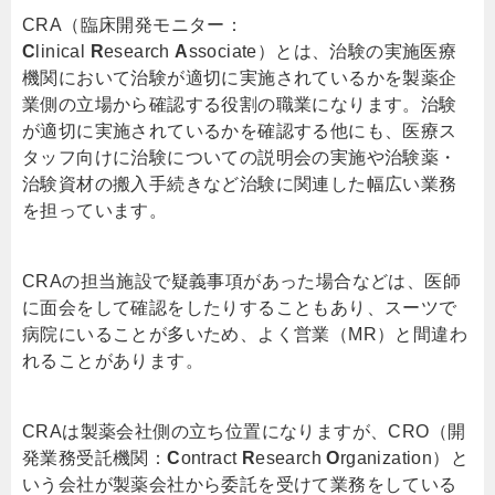
CRA（臨床開発モニター：
C
linical
R
esearch
A
ssociate）とは、治験の実施医療
機関において治験が適切に実施されているかを製薬企
業側の立場から確認する役割の職業になります。治験
が適切に実施されているかを確認する他にも、医療ス
タッフ向けに治験についての説明会の実施や治験薬・
治験資材の搬入手続きなど治験に関連した幅広い業務
を担っています。
CRAの担当施設で疑義事項があった場合などは、医師
に面会をして確認をしたりすることもあり、スーツで
病院にいることが多いため、よく営業（MR）と間違わ
れることがあります。
CRAは製薬会社側の立ち位置になりますが、CRO（開
発業務受託機関：
C
ontract
R
esearch
O
rganization）と
いう会社が製薬会社から委託を受けて業務をしている