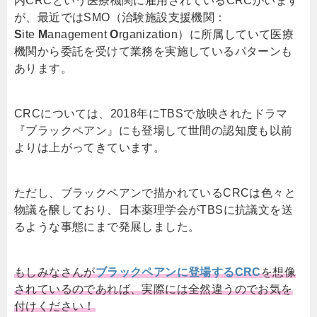
内CRCという医療機関に雇用されているCRCがいます
が、最近ではSMO（治験施設支援機関：
S
ite
M
anagement
O
rganization）に所属していて医療
機関から委託を受けて業務を実施しているパターンも
あります。
CRCについては、2018年にTBSで放映されたドラマ
『ブラックペアン』にも登場して世間の認知度も以前
よりは上がってきています。
ただし、ブラックペアンで描かれているCRCは色々と
物議を醸しており、日本薬理学会がTBSに抗議文を送
るような事態にまで発展しました。
もしみなさんが
ブラックペアンに登場するCRC
を想像
されているのであれば、実際には全然違うのでお気を
付けください！