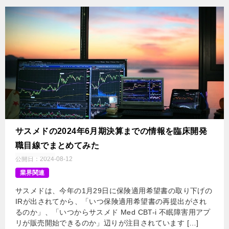
サスメドの2024年6月期決算までの情報を臨床開発
職目線でまとめてみた
公開日：
2024-08-12
業界関連
サスメドは、今年の1月29日に保険適用希望書の取り下げの
IRが出されてから、「いつ保険適用希望書の再提出がされ
るのか」、「いつからサスメド Med CBT-i 不眠障害用アプ
リが販売開始できるのか」辺りが注目されています […]