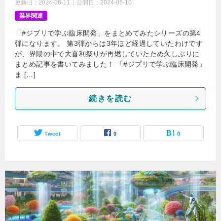
更新日：
2024-06-11
公開日：
2024-06-10
業界関連
「#ジブリで学ぶ臨床開発」をまとめてみたシリーズの第4
弾になります。 第3弾からは3年ほど経過していたわけです
が、界隈の中で大喜利祭りが再燃していたため久しぶりに
まとめ記事を書いてみました！ 「#ジブリで学ぶ臨床開発」
ま […]
続きを読む
Tweet
0
0