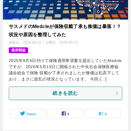
サスメドのMedcleが保険収載了承も株価は暴落！？
状況や原因を整理してみた
更新日：
2026-05-22
公開日：
2026-05-21
業界関連
2025年9月4日付けで保険適用希望書を提出していたMedcle
ですが、2026年5月13日に開催された中央社会保険医療協
議会総会で保険 収載が了承されましたが株価は乱高下して
おり、まさに波乱の状況となっています。 今回 […]
続きを読む
Tweet
0
0