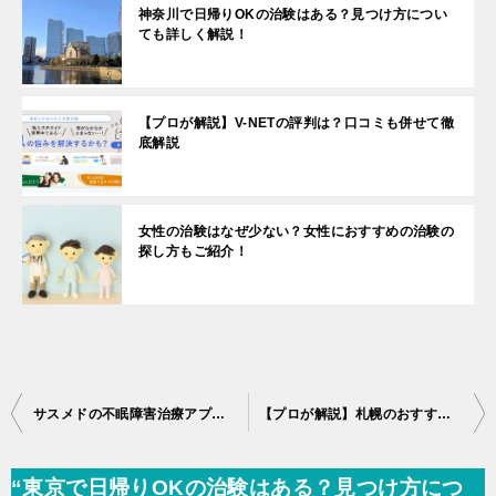
神奈川で日帰りOKの治験はある？見つけ方につい
ても詳しく解説！
【プロが解説】V-NETの評判は？口コミも併せて徹
底解説
女性の治験はなぜ少ない？女性におすすめの治験の
探し方もご紹介！
投
サスメドの不眠障害治療アプリの承認が了承された！株価の動きも考えてみる
【プロが解説】札幌のおすすめ治験案件と治験募集サイト
稿
ナ
ビ
“東京で日帰りOKの治験はある？見つけ方につ