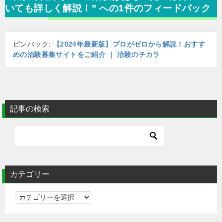
ゲ
いても詳しく解説！” への1件のフィードバック
ー
シ
ョ
ピンバック:
【2024年最新版】プロがゼロから解説！おすす
ン
めの治験募集サイトをご紹介 ｜ 治験のチカラ
記事の検索
カテゴリー
カ
テ
ゴ