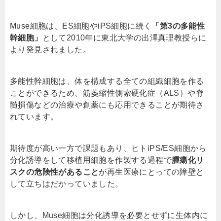
Muse細胞は、ES細胞やiPS細胞に続く
「第3の多能性
幹細胞」
として2010年に東北大学の出澤真理教授らに
より発見されました。
多能性幹細胞は、体を構成する全ての組織細胞を作る
ことができるため、筋萎縮性側索硬化症（ALS）や脊
髄損傷などの治療や創薬にも応用できることが期待さ
れています。
期待度が高い一方で課題もあり、ヒトiPS/ES細胞から
分化誘導をして移植用細胞を作製する過程で
腫瘍化リ
スクの危険性があること
が再生医療にとっての障壁と
して立ちはだかっていました。
しかし、Muse細胞は分化誘導を必要とせずに生体内に