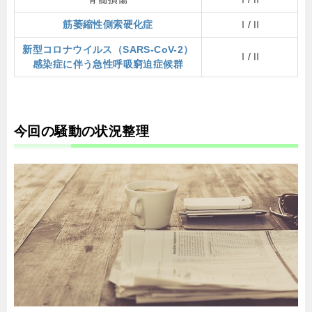
筋萎縮性側索硬化症
Ⅰ/Ⅱ
新型コロナウイルス（SARS-CoV-2）
Ⅰ/Ⅱ
感染症に伴う急性呼吸窮迫症候群
今回の騒動の状況整理