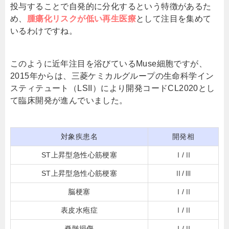
投与することで自発的に分化するという特徴があるた
め、
腫瘍化リスクが低い再生医療
として注目を集めて
いるわけですね。
このように近年注目を浴びているMuse細胞ですが、
2015年からは、三菱ケミカルグループの生命科学イン
スティテュート（LSII）により開発コードCL2020とし
て臨床開発が進んでいました。
対象疾患名
開発相
ST上昇型急性心筋梗塞
Ⅰ/Ⅱ
ST上昇型急性心筋梗塞
Ⅱ/Ⅲ
脳梗塞
Ⅰ/Ⅱ
表皮水疱症
Ⅰ/Ⅱ
脊髄損傷
Ⅰ/Ⅱ